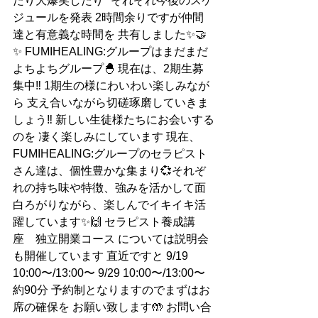
たり大爆笑したり *それぞれ今後のスケ
ジュールを発表 2時間余りですが仲間
達と有意義な時間を 共有しました✨🤝
✨ FUMIHEALING:グループはまだまだ 
よちよちグループ🐣 現在は、2期生募
集中‼︎ 1期生の様にわいわい楽しみなが
ら 支え合いながら切磋琢磨していきま
しょう‼︎ 新しい生徒様たちにお会いする
のを 凄く楽しみにしています 現在、
FUMIHEALING:グループのセラピスト
さん達は、個性豊かな集まり💞それぞ
れの持ち味や特徴、強みを活かして面
白ろがりながら、楽しんでイキイキ活
躍しています✨🙌 セラピスト養成講
座　独立開業コース については説明会
も開催しています 直近ですと 9/19 
10:00〜/13:00〜 9/29 10:00〜/13:00〜 
約90分 予約制となりますのでまずはお
席の確保を お願い致します🤲 お問い合