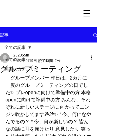
記事
全ての記事
232355fh
全ての記事
2022年9月9日
読了時間: 2分
グループミーティング
無題のカテゴリー
    ​グループメンバー 昨日は、2カ月に
一度のグループミーティングの日でし
た✨ プレopenに向けて準備中の方 本格
openに向けて準備中の方 みんな、それ
ぞれに新しいステージに 向かってエン
ジン吹かしてます💭💭✨ * 今、何になや
んでるの？ * 今、何が楽しいの？ 皆ん
なの話に耳を傾けたり 意見したり 笑っ