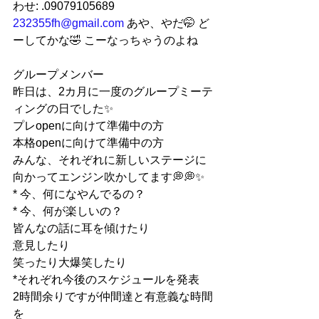
わせ: .09079105689 
232355fh@gmail.com
 あや、やだ🤭 ど
ーしてかな🤣 こーなっちゃうのよね
グループメンバー
昨日は、2カ月に一度のグループミーテ
ィングの日でした✨
プレopenに向けて準備中の方
本格openに向けて準備中の方
みんな、それぞれに新しいステージに
向かってエンジン吹かしてます💭💭✨
* 今、何になやんでるの？
* 今、何が楽しいの？
皆んなの話に耳を傾けたり
意見したり
笑ったり大爆笑したり
*それぞれ今後のスケジュールを発表
2時間余りですが仲間達と有意義な時間
を