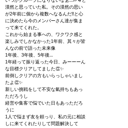
いつかグループになりないなぁ...💭🌀と
漠然と思っていた私。その漠然の思い
が2年前に個から複数へなるんだ‼︎と心
に決めたら今のメンバーさん達が集ま
って来てくれた。
これから始まる事への、ワクワク感と
楽しみでしかなかった1年前、其々が皆
んなの前で語った未来像
1年後、3年後、5年後...
1年経って振り返った今日、みーーーん
な目標クリアしてました👏✨
前倒しクリアの方もいらっしゃいまし
たよ👏✨
新しい挑戦をして不安な氣持ちもあっ
ただろうし
経営や集客で悩でいた日もあっただろ
うに
1人で悩まず友を頼っり、私の元に相談
しに来てくれたりして問題解決して