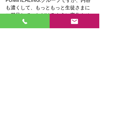
FUMIHEALING:グループですが、内容
も濃くして、もっともっと生徒さまに
ご満足していただけるように変化させ
て参ります。
これからも宜しくお願いいたします🐣
すべて表示
最新記事