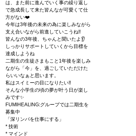
は、また前に進んでいく事の繰り返し
で急成長して来た皆んなが可愛くて仕
方がない❤️
今年は3年後の未来の為に楽しみながら
支え合いながら前進していこうね‼︎
皆んなの3年後、ちゃんと聞いたよ👂
しっかりサポートしていくから目標を
達成しようね
二期生の生徒さまもこと1年後を楽しみ
ながら「今」を、過ごしていただけた
らいいなぁと思います。
私はスイミーの目になりたい‼︎
そんな小学生の頃の夢が叶う日が楽し
みです✨
FUMIHEALING:グループでは二期生を
募集中
「深リンパを仕事にする」
* 技術
* マインド