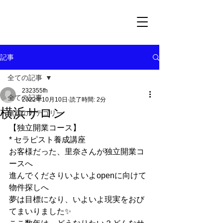
記事
全ての記事
232355fh
全ての記事
2022年10月10日
読了時間: 2分
横浜サロン
無題のカテゴリー
【独立開業コース】
* セラピスト養成講座
お客様だった、里奈さんが独立開業コ
ースへ
進んでくださりいよいよopenに向けて
物件探しへ
夢は目標になり、いよいよ現実をおび
てまいりました✨