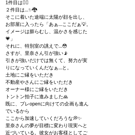
1件目は🙅‍♀️
２件目は...✨🐉
そこに着いた途端に太陽が顔を出し、
お部屋に入ったら「あぁ...ここだぁ💡。
イメージは膨らむし、温かさを感じた
💗」
それに、特別室の誂えで...😳
さすが、里奈さん引が強い📡
引きが強いだけでは無くて、努力が実
りになっていくんだなぁ...と。
土地にご縁をいただき
不動産やさんにご縁をいただき
オーナー様にご縁をいただき
トントン拍子に進みました🙏
既に、プレopenに向けての企画も進ん
でいるから
ここから加速していくだろうな💭✨
里奈さんの夢が目標に変わり現実へと
近づいている。彼女がお客様としてご