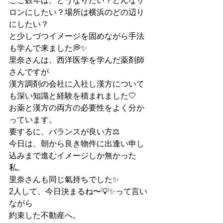
ここ数年は、どうなりたい？どんなサ
ロンにしたい？場所は横浜のどの辺り
にしたい？
と少しづつイメージを固めながら手法
も学んで来ました💭✨
里奈さんは、西洋医学を学んだ薬剤師
さんですが
漢方調剤の会社に入社し漢方について
も深い知識と経験を積まれました🤍
お薬と漢方の両方の必要性をよく分か
っています。
要するに、バランスが良い方⚖️
今日は、朝から良き物件に出逢い申し
込みまで進むイメージしか無かった
私。
里奈さんも同じ氣持ちでした✨
2人して、今日決まるね〜💡✨って言い
ながら
約束した不動産へ。