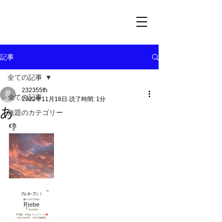
記事
全ての記事
232355fh
全ての記事
2022年11月18日
読了時間: 1分
あ
無題のカテゴリー
👎