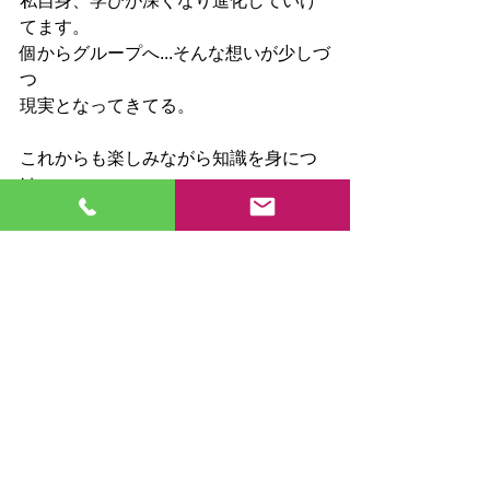
私自身、学びが深くなり進化していけ
てます。
個からグループへ...そんな想いが少しづ
つ
現実となってきてる。
これからも楽しみながら知識を身につ
け
実践していきましょう(☝︎ ՞ਊ ՞)☝︎
ご参加してくださりありがとうござい
ました✨
すべて表示
最新記事