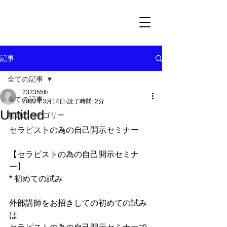
記事
全ての記事
232355fh
全ての記事
2022年3月14日
読了時間: 2分
Untitled
無題のカテゴリー
セラピストの為の自己開示セミナー
【セラピストの為の自己開示セミナ
ー】
* 初めての試み
外部講師をお招きしての初めての試み
は